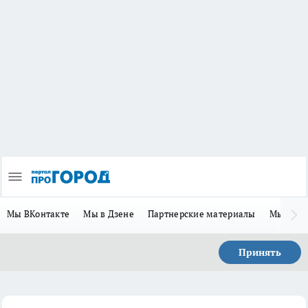
Мы ВКонтакте
Мы в Дзене
Партнерские материалы
Мы в Te
Принять