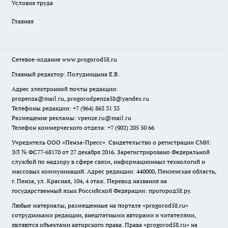
Условия труда
Главная
Сетевое-издание
www.progorod58.ru
Главный редактор: Полудницына Е.В.
Адрес электронной почты редакции:
propenza@mail.ru
, progorodpenza58@yandex.ru
Телефоны редакции: +7 (964) 863 31 33
Размещение рекламы: vpenze.ru@mail.ru
Телефон коммерческого отдела: +7 (902) 205 50 66
Учредитель ООО «Пенза-Пресс». Свидетельство о регистрации СМИ:
ЭЛ № ФС77-68170 от 27 декабря 2016. Зарегистрировано Федеральной
службой по надзору в сфере связи, информационных технологий и
массовых коммуникаций. Адрес редакции: 440000, Пензенская область,
г. Пенза, ул. Красная, 104, 4 этаж. Перевод названия на
государственный язык Российской Федерации: прогород58.ру.
Любые материалы, размещенные на портале «
progorod58.ru
»
сотрудниками редакции, внештатными авторами и читателями,
являются объектами авторского права. Права «
progorod58.ru
» на