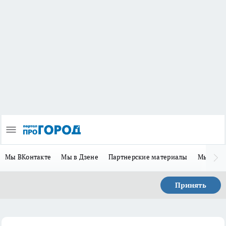
Мы ВКонтакте
Мы в Дзене
Партнерские материалы
Мы в Te
Принять