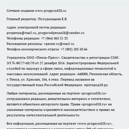
Сетевое-издание
www.progorod58.ru
Главный редактор: Полудницына Е.В.
Адрес электронной почты редакции:
propenza@mail.ru
, progorodpenza58@yandex.ru
Телефоны редакции: +7 (964) 863 31 33
Размещение рекламы: vpenze.ru@mail.ru
Телефон коммерческого отдела: +7 (902) 205 50 66
Учредитель ООО «Пенза-Пресс». Свидетельство о регистрации СМИ:
ЭЛ № ФС77-68170 от 27 декабря 2016. Зарегистрировано Федеральной
службой по надзору в сфере связи, информационных технологий и
массовых коммуникаций. Адрес редакции: 440000, Пензенская область,
г. Пенза, ул. Красная, 104, 4 этаж. Перевод названия на
государственный язык Российской Федерации: прогород58.ру.
Любые материалы, размещенные на портале «
progorod58.ru
»
сотрудниками редакции, внештатными авторами и читателями,
являются объектами авторского права. Права «
progorod58.ru
» на
указанные материалы охраняются законодательством о правах на
результаты интеллектуальной деятельности.
Вся информация, размещенная на портале «
www.progorod58.ru
»,
охраняется в соответствии с законодательством РФ об авторском