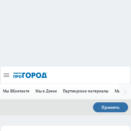
Мы ВКонтакте
Мы в Дзене
Партнерские материалы
Мы в Te
Принять