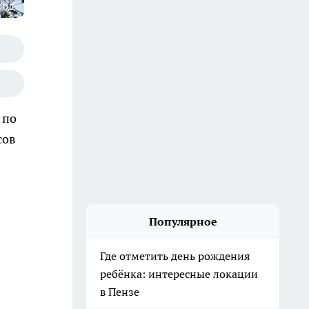
род
 по
сов
Популярное
Где отметить день рождения
ребёнка: интересные локации
в Пензе