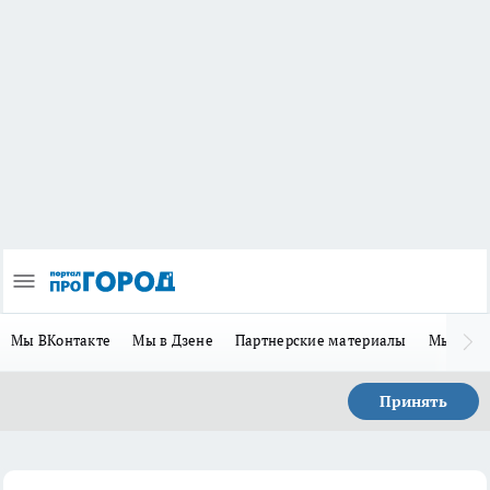
Мы ВКонтакте
Мы в Дзене
Партнерские материалы
Мы в Te
Принять