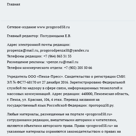
Главная
Сетевое-издание
www.progorod58.ru
Главный редактор: Полудницына Е.В.
Адрес электронной почты редакции:
propenza@mail.ru
, progorodpenza58@yandex.ru
Телефоны редакции: +7 (964) 863 31 33
Размещение рекламы: vpenze.ru@mail.ru
Телефон коммерческого отдела: +7 (902) 205 50 66
Учредитель ООО «Пенза-Пресс». Свидетельство о регистрации СМИ:
ЭЛ № ФС77-68170 от 27 декабря 2016. Зарегистрировано Федеральной
службой по надзору в сфере связи, информационных технологий и
массовых коммуникаций. Адрес редакции: 440000, Пензенская область,
г. Пенза, ул. Красная, 104, 4 этаж. Перевод названия на
государственный язык Российской Федерации: прогород58.ру.
Любые материалы, размещенные на портале «
progorod58.ru
»
сотрудниками редакции, внештатными авторами и читателями,
являются объектами авторского права. Права «
progorod58.ru
» на
указанные материалы охраняются законодательством о правах на