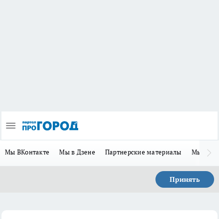
Мы ВКонтакте
Мы в Дзене
Партнерские материалы
Мы в Te
Принять