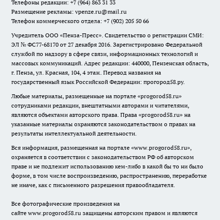
Телефоны редакции: +7 (964) 863 31 33
Размещение рекламы: vpenze.ru@mail.ru
Телефон коммерческого отдела: +7 (902) 205 50 66
Учредитель ООО «Пенза-Пресс». Свидетельство о регистрации СМИ:
ЭЛ № ФС77-68170 от 27 декабря 2016. Зарегистрировано Федеральной
службой по надзору в сфере связи, информационных технологий и
массовых коммуникаций. Адрес редакции: 440000, Пензенская область,
г. Пенза, ул. Красная, 104, 4 этаж. Перевод названия на
государственный язык Российской Федерации: прогород58.ру.
Любые материалы, размещенные на портале «
progorod58.ru
»
сотрудниками редакции, внештатными авторами и читателями,
являются объектами авторского права. Права «
progorod58.ru
» на
указанные материалы охраняются законодательством о правах на
результаты интеллектуальной деятельности.
Вся информация, размещенная на портале «
www.progorod58.ru
»,
охраняется в соответствии с законодательством РФ об авторском
праве и не подлежит использованию кем-либо в какой бы то ни было
форме, в том числе воспроизведению, распространению, переработке
не иначе, как с письменного разрешения правообладателя.
Все фотографические произведения на
сайте
www.progorod58.ru
защищены авторским правом и являются