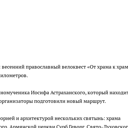
й весенний православный велоквест «От храма к храм
километров.
нномученика Иосифа Астраханского, который находи
у организаторы подготовили новый маршрут.
орией и архитектурой нескольких святынь: храма
го, Армянской церкви Сурб Геворг, Свято-Духовско