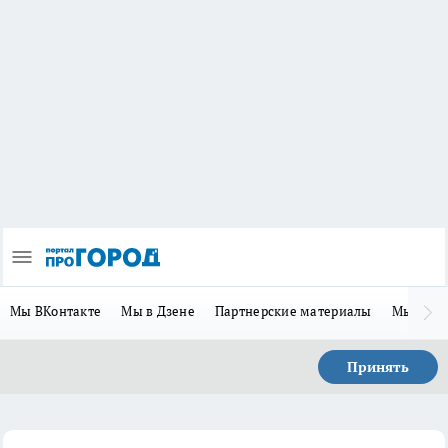
Мы ВКонтакте
Мы в Дзене
Партнерские материалы
Мы в Te
Принять