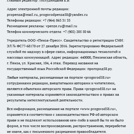
Главный редактор: Полудницына Е.В.
Адрес электронной почты редакции:
propenza@mail.ru
, progorodpenza58@yandex.ru
Телефоны редакции: +7 (964) 863 31 33
Размещение рекламы: vpenze.ru@mail.ru
Телефон коммерческого отдела: +7 (902) 205 50 66
Учредитель ООО «Пенза-Пресс». Свидетельство о регистрации СМИ:
ЭЛ № ФС77-68170 от 27 декабря 2016. Зарегистрировано Федеральной
службой по надзору в сфере связи, информационных технологий и
массовых коммуникаций. Адрес редакции: 440000, Пензенская область,
г. Пенза, ул. Красная, 104, 4 этаж. Перевод названия на
государственный язык Российской Федерации: прогород58.ру.
Любые материалы, размещенные на портале «
progorod58.ru
»
сотрудниками редакции, внештатными авторами и читателями,
являются объектами авторского права. Права «
progorod58.ru
» на
указанные материалы охраняются законодательством о правах на
результаты интеллектуальной деятельности.
Вся информация, размещенная на портале «
www.progorod58.ru
»,
охраняется в соответствии с законодательством РФ об авторском
праве и не подлежит использованию кем-либо в какой бы то ни было
форме, в том числе воспроизведению, распространению, переработке
не иначе, как с письменного разрешения правообладателя.