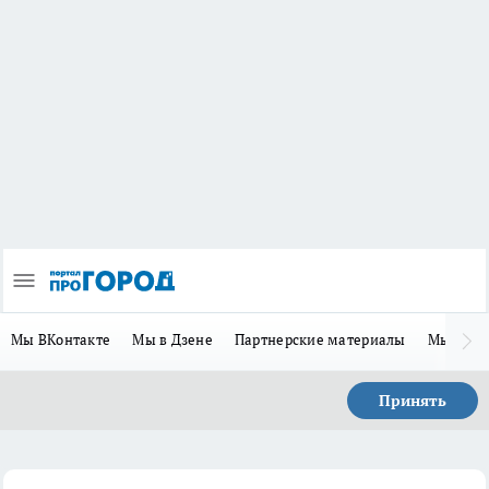
Мы ВКонтакте
Мы в Дзене
Партнерские материалы
Мы в Te
Принять