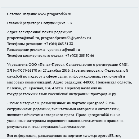
Сетевое-издание
www.progorod58.ru
Главный редактор: Полудницына Е.В.
Адрес электронной почты редакции:
propenza@mail.ru
, progorodpenza58@yandex.ru
Телефоны редакции: +7 (964) 863 31 33
Размещение рекламы: vpenze.ru@mail.ru
Телефон коммерческого отдела: +7 (902) 205 50 66
Учредитель ООО «Пенза-Пресс». Свидетельство о регистрации СМИ:
ЭЛ № ФС77-68170 от 27 декабря 2016. Зарегистрировано Федеральной
службой по надзору в сфере связи, информационных технологий и
массовых коммуникаций. Адрес редакции: 440000, Пензенская область,
г. Пенза, ул. Красная, 104, 4 этаж. Перевод названия на
государственный язык Российской Федерации: прогород58.ру.
Любые материалы, размещенные на портале «
progorod58.ru
»
сотрудниками редакции, внештатными авторами и читателями,
являются объектами авторского права. Права «
progorod58.ru
» на
указанные материалы охраняются законодательством о правах на
результаты интеллектуальной деятельности.
Вся информация, размещенная на портале «
www.progorod58.ru
»,