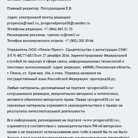
Главный редактор: Полудницына Е.В.
Адрес электронной почты редакции:
propenza@mail.ru
, progorodpenza58@yandex.ru
Телефоны редакции: +7 (964) 863 31 33
Размещение рекламы: vpenze.ru@mail.ru
Телефон коммерческого отдела: +7 (902) 205 50 66
Учредитель ООО «Пенза-Пресс». Свидетельство о регистрации СМИ:
ЭЛ № ФС77-68170 от 27 декабря 2016. Зарегистрировано Федеральной
службой по надзору в сфере связи, информационных технологий и
массовых коммуникаций. Адрес редакции: 440000, Пензенская область,
г. Пенза, ул. Красная, 104, 4 этаж. Перевод названия на
государственный язык Российской Федерации: прогород58.ру.
Любые материалы, размещенные на портале «
progorod58.ru
»
сотрудниками редакции, внештатными авторами и читателями,
являются объектами авторского права. Права «
progorod58.ru
» на
указанные материалы охраняются законодательством о правах на
результаты интеллектуальной деятельности.
Вся информация, размещенная на портале «
www.progorod58.ru
»,
охраняется в соответствии с законодательством РФ об авторском
праве и не подлежит использованию кем-либо в какой бы то ни было
форме, в том числе воспроизведению, распространению, переработке