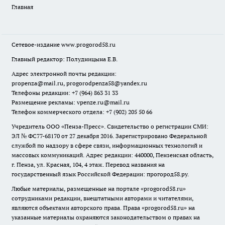
Главная
Сетевое-издание
www.progorod58.ru
Главный редактор: Полудницына Е.В.
Адрес электронной почты редакции:
propenza@mail.ru
, progorodpenza58@yandex.ru
Телефоны редакции: +7 (964) 863 31 33
Размещение рекламы: vpenze.ru@mail.ru
Телефон коммерческого отдела: +7 (902) 205 50 66
Учредитель ООО «Пенза-Пресс». Свидетельство о регистрации СМИ:
ЭЛ № ФС77-68170 от 27 декабря 2016. Зарегистрировано Федеральной
службой по надзору в сфере связи, информационных технологий и
массовых коммуникаций. Адрес редакции: 440000, Пензенская область,
г. Пенза, ул. Красная, 104, 4 этаж. Перевод названия на
государственный язык Российской Федерации: прогород58.ру.
Любые материалы, размещенные на портале «
progorod58.ru
»
сотрудниками редакции, внештатными авторами и читателями,
являются объектами авторского права. Права «
progorod58.ru
» на
указанные материалы охраняются законодательством о правах на