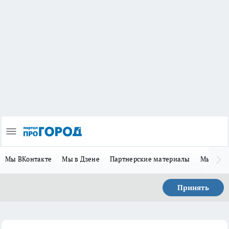
Мы ВКонтакте
Мы в Дзене
Партнерские материалы
Мы в Te
Принять