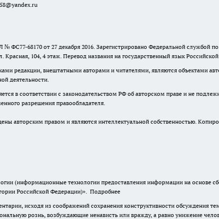
a58@yandex.ru
 № ФС77-68170 от 27 декабря 2016. Зарегистрировано Федеральной службой п
ул. Красная, 104, 4 этаж. Перевод названия на государственный язык Российско
ками редакции, внештатными авторами и читателями, являются объектами авто
ной деятельности.
няется в соответствии с законодательством РФ об авторском праве и не подлеж
ьменного разрешения правообладателя.
ны авторским правом и являются интеллектуальной собственностью. Копиров
гии (информационные технологии предоставления информации на основе сбор
итории Российской Федерации)».
Подробнее
нтарии, исходя из соображений сохранения конструктивности обсуждения тем 
альную рознь, возбуждающие ненависть или вражду, а равно унижение челове