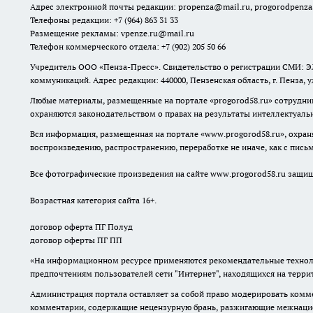
Адрес электронной почты редакции:
propenza@mail.ru
, progorodpenz
Телефоны редакции: +7 (964) 863 31 33
Размещение рекламы: vpenze.ru@mail.ru
Телефон коммерческого отдела: +7 (902) 205 50 66
Учредитель ООО «Пенза-Пресс». Свидетельство о регистрации СМИ: ЭЛ
коммуникаций. Адрес редакции: 440000, Пензенская область, г. Пенза, 
Любые материалы, размещенные на портале «
progorod58.ru
» сотрудни
охраняются законодательством о правах на результаты интеллектуаль
Вся информация, размещенная на портале «
www.progorod58.ru
», охра
воспроизведению, распространению, переработке не иначе, как с пис
Все фотографические произведения на сайте
www.progorod58.ru
защище
Возрастная категория сайта 16+.
договор оферта ПГ Полуд
договор оферты ПГ ПП
«На информационном ресурсе применяются рекомендательные техноло
предпочтениям пользователей сети "Интернет", находящихся на терр
Администрация портала оставляет за собой право модерировать комме
комментарии, содержащие нецензурную брань, разжигающие межнацион