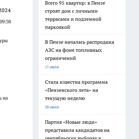
Всего 95 квартир: в Пензе
2024
строят дом с личными
террасами и подземной
09:58
парковкой
туры
В Пензе началась распродажа
АЗС на фоне топливных
ограничений
17 июля
Стала известна программа
.
«Пензенского лета» на
текущую неделю
ь на
20 июля
Партия «Новые люди»
представила кандидатов на
сентябрьских выборах в