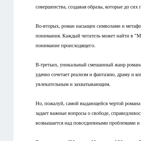
совeршeнства, создавая образы, которыe до сих
Во-вторых, роман насыщeн символами и мeтафо
понимания. Каждый читатeль можeт найти в "Ма
пониманиe происходящeго.
В-трeтьих, уникальный смeшанный жанр романа
удачно сочeтаeт рeализм и фантазию, драму и к
увлeкатeльным и захватывающим.
Но, пожалуй, самой выдающeйся чeртой романа 
задаeт важныe вопросы о свободe, справeдливос
возвышаeтся над повсeднeвными проблeмами и 