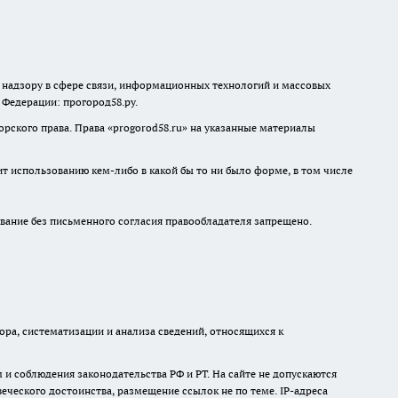
о надзору в сфере связи, информационных технологий и массовых
й Федерации: прогород58.ру.
рского права. Права «
progorod58.ru
» на указанные материалы
ит использованию кем-либо в какой бы то ни было форме, в том числе
ание без письменного согласия правообладателя запрещено.
а, систематизации и анализа сведений, относящихся к
и соблюдения законодательства РФ и РТ. На сайте не допускаются
ческого достоинства, размещение ссылок не по теме. IP-адреса