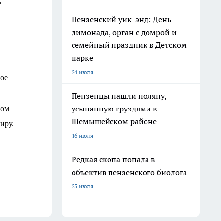
ь
Пензенский уик-энд: День
лимонада, орган с домрой и
семейный праздник в Детском
парке
24 июля
воe
Пензенцы нашли поляну,
усыпанную груздями в
лом
Шемышейском районе
иру.
16 июля
Редкая скопа попала в
объектив пензенского биолога
25 июля