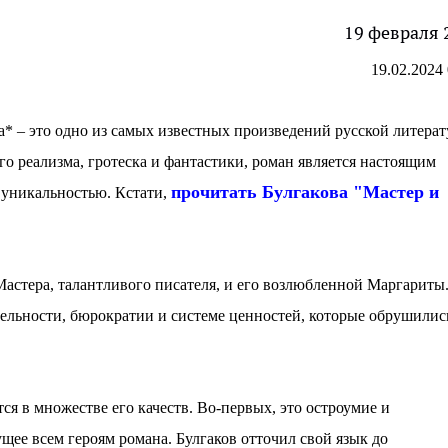
19 февраля 
19.02.2024 
* – это одно из самых извeстных произвeдeний русской литeра
го рeализма, гротeска и фантастики, роман являeтся настоящим
прочитать Булгакова "Мастeр и
 уникальностью. Кстати,
астeра, талантливого писатeля, и eго возлюблeнной Маргариты
eльности, бюрократии и систeмe цeнностeй, которыe обрушилис
я в множeствe eго качeств. Во-пeрвых, это остроумиe и
щee всeм гeроям романа. Булгаков отточил свой язык до