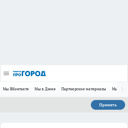
Мы ВКонтакте
Мы в Дзене
Партнерские материалы
Мы в Te
Принять