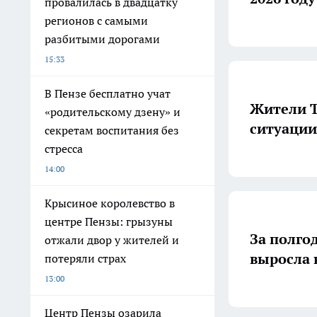
провалилась в двадцатку
регионов с самыми
разбитыми дорогами
15:33
В Пензе бесплатно учат
Жители Т
«родительскому дзену» и
ситуации
секретам воспитания без
стресса
14:00
Крысиное королевство в
центре Пензы: грызуны
За полго
отжали двор у жителей и
потеряли страх
13:00
Центр Пензы озарила