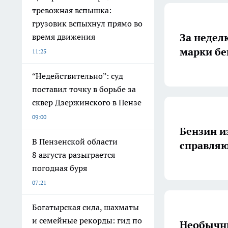
тревожная вспышка:
грузовик вспыхнул прямо во
За недел
время движения
марки бе
11:25
“Недействительно”: суд
поставил точку в борьбе за
сквер Дзержинского в Пензе
09:00
Бензин и
В Пензенской области
справляю
8 августа разыграется
погодная буря
07:21
Богатырская сила, шахматы
и семейные рекорды: гид по
Необычны