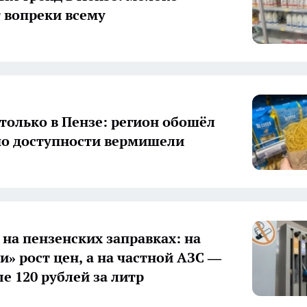
 вопреки всему
только в Пензе: регион обошёл
по доступности вермишели
на пензенских заправках: на
и» рост цен, а на частной АЗС —
е 120 рублей за литр