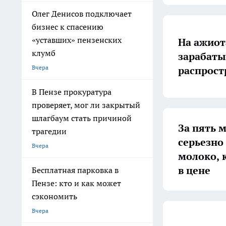
Олег Денисов подключает
бизнес к спасению
«уставших» пензенских
На ажиот
клумб
зарабаты
Вчера
распрост
В Пензе прокуратура
проверяет, мог ли закрытый
шлагбаум стать причиной
За пять м
трагедии
серьезно
Вчера
молоко, ку
в цене
Бесплатная парковка в
Пензе: кто и как может
сэкономить
Вчера