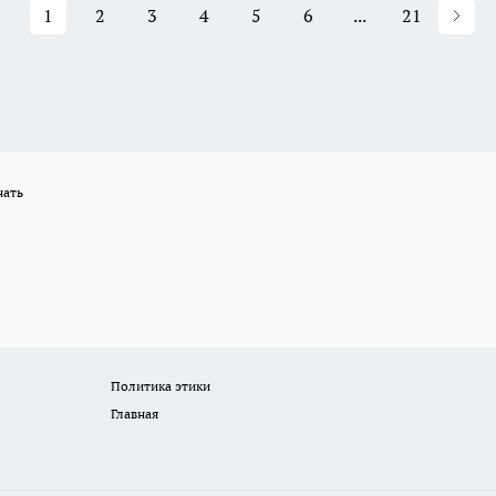
1
2
3
4
5
6
...
21
нать
Политика этики
Главная