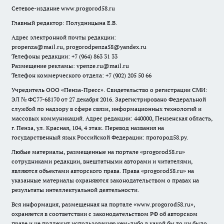
Сетевое-издание
www.progorod58.ru
Главный редактор: Полудницына Е.В.
Адрес электронной почты редакции:
propenza@mail.ru
, progorodpenza58@yandex.ru
Телефоны редакции: +7 (964) 863 31 33
Размещение рекламы: vpenze.ru@mail.ru
Телефон коммерческого отдела: +7 (902) 205 50 66
Учредитель ООО «Пенза-Пресс». Свидетельство о регистрации СМИ:
ЭЛ № ФС77-68170 от 27 декабря 2016. Зарегистрировано Федеральной
службой по надзору в сфере связи, информационных технологий и
массовых коммуникаций. Адрес редакции: 440000, Пензенская область,
г. Пенза, ул. Красная, 104, 4 этаж. Перевод названия на
государственный язык Российской Федерации: прогород58.ру.
Любые материалы, размещенные на портале «
progorod58.ru
»
сотрудниками редакции, внештатными авторами и читателями,
являются объектами авторского права. Права «
progorod58.ru
» на
указанные материалы охраняются законодательством о правах на
результаты интеллектуальной деятельности.
Вся информация, размещенная на портале «
www.progorod58.ru
»,
охраняется в соответствии с законодательством РФ об авторском
праве и не подлежит использованию кем-либо в какой бы то ни было