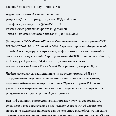
Главный редактор: Полудницына Е.В.
Адрес электронной почты редакции:
propenza@mail.ru
, progorodpenza58@yandex.ru
Телефоны редакции: +7 (964) 863 31 33
Размещение рекламы: vpenze.ru@mail.ru
Телефон коммерческого отдела: +7 (902) 205 50 66
Учредитель ООО «Пенза-Пресс». Свидетельство о регистрации СМИ:
ЭЛ № ФС77-68170 от 27 декабря 2016. Зарегистрировано Федеральной
службой по надзору в сфере связи, информационных технологий и
массовых коммуникаций. Адрес редакции: 440000, Пензенская область,
г. Пенза, ул. Красная, 104, 4 этаж. Перевод названия на
государственный язык Российской Федерации: прогород58.ру.
Любые материалы, размещенные на портале «
progorod58.ru
»
сотрудниками редакции, внештатными авторами и читателями,
являются объектами авторского права. Права «
progorod58.ru
» на
указанные материалы охраняются законодательством о правах на
результаты интеллектуальной деятельности.
Вся информация, размещенная на портале «
www.progorod58.ru
»,
охраняется в соответствии с законодательством РФ об авторском
праве и не подлежит использованию кем-либо в какой бы то ни было
форме, в том числе воспроизведению, распространению, переработке