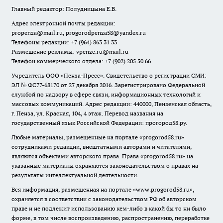
Главный редактор: Полудницына Е.В.
Адрес электронной почты редакции:
propenza@mail.ru
, progorodpenza58@yandex.ru
Телефоны редакции: +7 (964) 863 31 33
Размещение рекламы: vpenze.ru@mail.ru
Телефон коммерческого отдела: +7 (902) 205 50 66
Учредитель ООО «Пенза-Пресс». Свидетельство о регистрации СМИ:
ЭЛ № ФС77-68170 от 27 декабря 2016. Зарегистрировано Федеральной
службой по надзору в сфере связи, информационных технологий и
массовых коммуникаций. Адрес редакции: 440000, Пензенская область,
г. Пенза, ул. Красная, 104, 4 этаж. Перевод названия на
государственный язык Российской Федерации: прогород58.ру.
Любые материалы, размещенные на портале «
progorod58.ru
»
сотрудниками редакции, внештатными авторами и читателями,
являются объектами авторского права. Права «
progorod58.ru
» на
указанные материалы охраняются законодательством о правах на
результаты интеллектуальной деятельности.
Вся информация, размещенная на портале «
www.progorod58.ru
»,
охраняется в соответствии с законодательством РФ об авторском
праве и не подлежит использованию кем-либо в какой бы то ни было
форме, в том числе воспроизведению, распространению, переработке