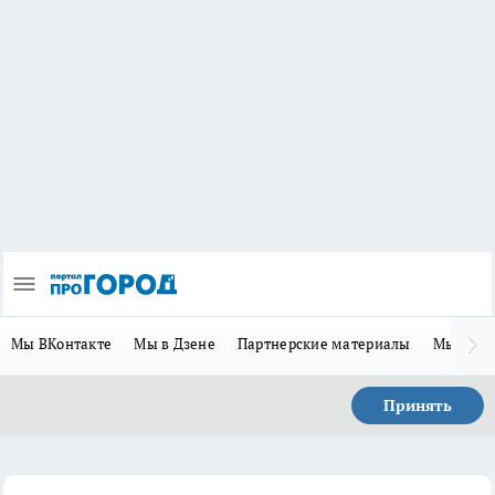
Мы ВКонтакте
Мы в Дзене
Партнерские материалы
Мы в Te
Принять