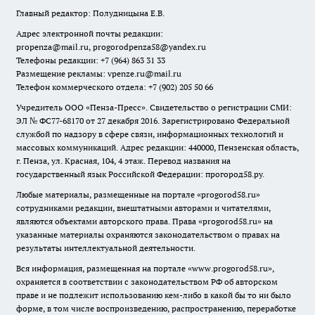
Главный редактор: Полудницына Е.В.
Адрес электронной почты редакции:
propenza@mail.ru
, progorodpenza58@yandex.ru
Телефоны редакции: +7 (964) 863 31 33
Размещение рекламы: vpenze.ru@mail.ru
Телефон коммерческого отдела: +7 (902) 205 50 66
Учредитель ООО «Пенза-Пресс». Свидетельство о регистрации СМИ:
ЭЛ № ФС77-68170 от 27 декабря 2016. Зарегистрировано Федеральной
службой по надзору в сфере связи, информационных технологий и
массовых коммуникаций. Адрес редакции: 440000, Пензенская область,
г. Пенза, ул. Красная, 104, 4 этаж. Перевод названия на
государственный язык Российской Федерации: прогород58.ру.
Любые материалы, размещенные на портале «
progorod58.ru
»
сотрудниками редакции, внештатными авторами и читателями,
являются объектами авторского права. Права «
progorod58.ru
» на
указанные материалы охраняются законодательством о правах на
результаты интеллектуальной деятельности.
Вся информация, размещенная на портале «
www.progorod58.ru
»,
охраняется в соответствии с законодательством РФ об авторском
праве и не подлежит использованию кем-либо в какой бы то ни было
форме, в том числе воспроизведению, распространению, переработке