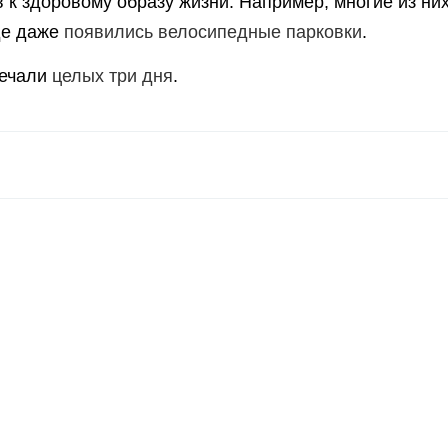
 к здоровому образу жизни. Например, многие из ни
оде даже
появились велосипедные парковки
.
мечали
целых три дня
.