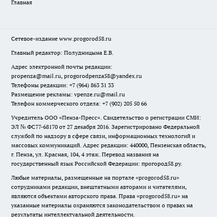
Главная
Сетевое-издание
www.progorod58.ru
Главный редактор: Полудницына Е.В.
Адрес электронной почты редакции:
propenza@mail.ru
, progorodpenza58@yandex.ru
Телефоны редакции: +7 (964) 863 31 33
Размещение рекламы: vpenze.ru@mail.ru
Телефон коммерческого отдела: +7 (902) 205 50 66
Учредитель ООО «Пенза-Пресс». Свидетельство о регистрации СМИ:
ЭЛ № ФС77-68170 от 27 декабря 2016. Зарегистрировано Федеральной
службой по надзору в сфере связи, информационных технологий и
массовых коммуникаций. Адрес редакции: 440000, Пензенская область,
г. Пенза, ул. Красная, 104, 4 этаж. Перевод названия на
государственный язык Российской Федерации: прогород58.ру.
Любые материалы, размещенные на портале «
progorod58.ru
»
сотрудниками редакции, внештатными авторами и читателями,
являются объектами авторского права. Права «
progorod58.ru
» на
указанные материалы охраняются законодательством о правах на
результаты интеллектуальной деятельности.