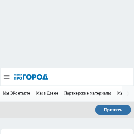
Мы ВКонтакте
Мы в Дзене
Партнерские материалы
Мы в Te
Принять