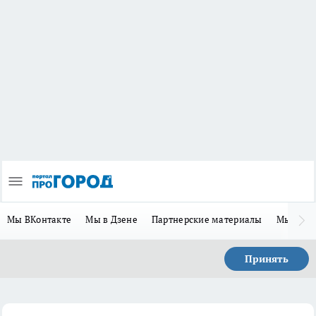
Мы ВКонтакте
Мы в Дзене
Партнерские материалы
Мы в Te
Принять