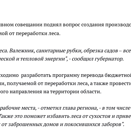
тивном совещании поднял вопрос создания производ
ой от переработки леса.
са. Валежник, санитарные рубки, обрезка садов – все
ской и тепловой энергии", - сообщил губернатор.
бходимо разработать программу перевода бюджетно
и, получаемой от переработки леса, а также провест
ого направления на территории области.
абочие места, - отметил глава региона, - в том числе
Также это поможет избавить леса от сухостоя и прив
х от заброшенных домов и покосившихся заборов".