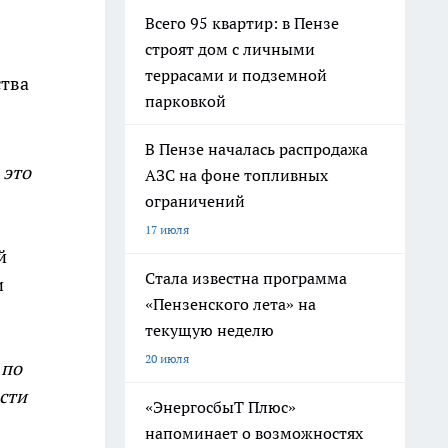
Всего 95 квартир: в Пензе
строят дом с личными
террасами и подземной
ства
парковкой
В Пензе началась распродажа
 это
АЗС на фоне топливных
ограничений
17 июля
й
Стала известна программа
и
«Пензенского лета» на
текущую неделю
20 июля
 по
ести
«ЭнергосбыТ Плюс»
напоминает о возможностях