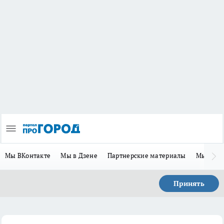
Мы ВКонтакте
Мы в Дзене
Партнерские материалы
Мы в Te
Принять