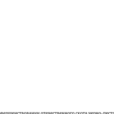
овершенствовании отечественного скота черно-пест