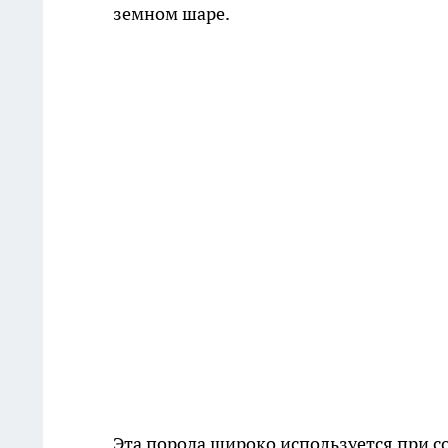
земном шаре.
Эта порода широко используется при с