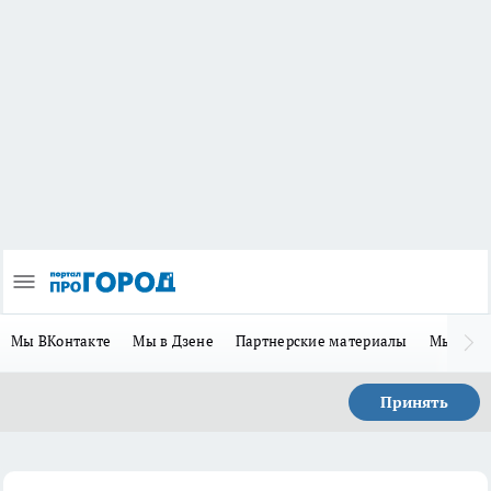
Мы ВКонтакте
Мы в Дзене
Партнерские материалы
Мы в Te
Принять