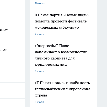
20 июля
В Пензе партия «Новые люди»
помогла провести фестиваль
молодёжных субкультур
цию»
7 июля
:
«ЭнергосбыТ Плюс»
идет
напоминает о возможностях
личного кабинета для
юридических лиц
8 июля
«Т Плюс» повысит надёжность
теплоснабжения микрорайона
Стрела
8 июля