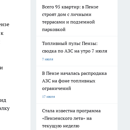
Всего 95 квартир: в Пензе
строят дом с личными
террасами и подземной
ензе
парковкой
 к
и
Топливный пульс Пензы:
сводка по АЗС на утро 7 июля
7 июля
 и
В Пензе началась распродажа
АЗС на фоне топливных
ограничений
17 июля
вид
олку
Стала известна программа
«Пензенского лета» на
текущую неделю