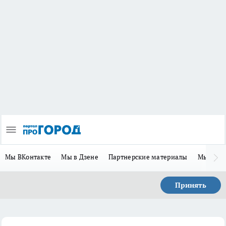
Мы ВКонтакте
Мы в Дзене
Партнерские материалы
Мы в Te
Принять