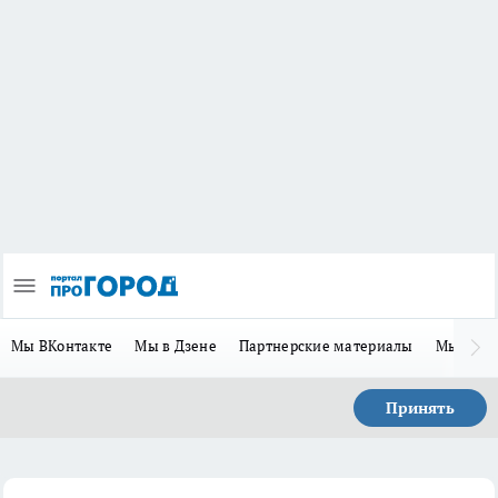
Мы ВКонтакте
Мы в Дзене
Партнерские материалы
Мы в Te
Принять