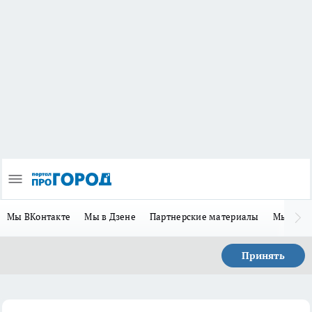
Мы ВКонтакте
Мы в Дзене
Партнерские материалы
Мы в Te
Принять