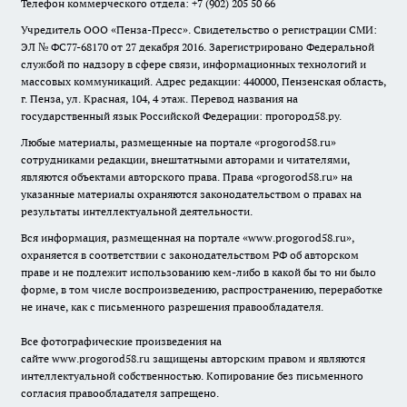
Телефон коммерческого отдела: +7 (902) 205 50 66
Учредитель ООО «Пенза-Пресс». Свидетельство о регистрации СМИ:
ЭЛ № ФС77-68170 от 27 декабря 2016. Зарегистрировано Федеральной
службой по надзору в сфере связи, информационных технологий и
массовых коммуникаций. Адрес редакции: 440000, Пензенская область,
г. Пенза, ул. Красная, 104, 4 этаж. Перевод названия на
государственный язык Российской Федерации: прогород58.ру.
Любые материалы, размещенные на портале «
progorod58.ru
»
сотрудниками редакции, внештатными авторами и читателями,
являются объектами авторского права. Права «
progorod58.ru
» на
указанные материалы охраняются законодательством о правах на
результаты интеллектуальной деятельности.
Вся информация, размещенная на портале «
www.progorod58.ru
»,
охраняется в соответствии с законодательством РФ об авторском
праве и не подлежит использованию кем-либо в какой бы то ни было
форме, в том числе воспроизведению, распространению, переработке
не иначе, как с письменного разрешения правообладателя.
Все фотографические произведения на
сайте
www.progorod58.ru
защищены авторским правом и являются
интеллектуальной собственностью. Копирование без письменного
согласия правообладателя запрещено.