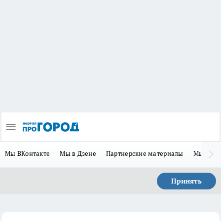
Мы ВКонтакте
Мы в Дзене
Партнерские материалы
Мы в Te
Принять