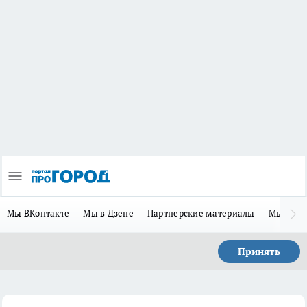
Мы ВКонтакте
Мы в Дзене
Партнерские материалы
Мы в Te
Принять