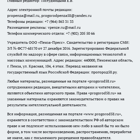
Главный редактор: Полудницына Е.В.
Адрес электронной почты редакции:
propenza@mail.ru
, progorodpenza58@yandex.ru
Телефоны редакции: +7 (964) 863 31 33
Размещение рекламы: vpenze.ru@mail.ru
Телефон коммерческого отдела: +7 (902) 205 50 66
Учредитель ООО «Пенза-Пресс». Свидетельство о регистрации СМИ:
ЭЛ № ФС77-68170 от 27 декабря 2016. Зарегистрировано Федеральной
службой по надзору в сфере связи, информационных технологий и
массовых коммуникаций. Адрес редакции: 440000, Пензенская область,
г. Пенза, ул. Красная, 104, 4 этаж. Перевод названия на
государственный язык Российской Федерации: прогород58.ру.
Любые материалы, размещенные на портале «
progorod58.ru
»
сотрудниками редакции, внештатными авторами и читателями,
являются объектами авторского права. Права «
progorod58.ru
» на
указанные материалы охраняются законодательством о правах на
результаты интеллектуальной деятельности.
Вся информация, размещенная на портале «
www.progorod58.ru
»,
охраняется в соответствии с законодательством РФ об авторском
праве и не подлежит использованию кем-либо в какой бы то ни было
форме, в том числе воспроизведению, распространению, переработке
не иначе, как с письменного разрешения правообладателя.