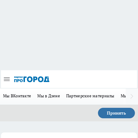
Мы ВКонтакте
Мы в Дзене
Партнерские материалы
Мы в Te
Принять