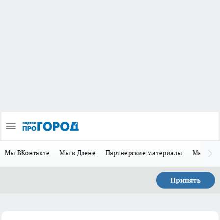
Мы ВКонтакте
Мы в Дзене
Партнерские материалы
Мы в Te
Принять