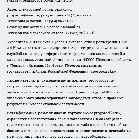
Главный редактор: Полудницына Е.В.
Адрес электронной почты редакции:
propenza@mail.ru
, progorodpenza58@yandex.ru
Телефоны редакции: +7 (964) 863 31 33
Размещение рекламы: vpenze.ru@mail.ru
Телефон коммерческого отдела: +7 (902) 205 50 66
Учредитель ООО «Пенза-Пресс». Свидетельство о регистрации СМИ:
ЭЛ № ФС77-68170 от 27 декабря 2016. Зарегистрировано Федеральной
службой по надзору в сфере связи, информационных технологий и
массовых коммуникаций. Адрес редакции: 440000, Пензенская область,
г. Пенза, ул. Красная, 104, 4 этаж. Перевод названия на
государственный язык Российской Федерации: прогород58.ру.
Любые материалы, размещенные на портале «
progorod58.ru
»
сотрудниками редакции, внештатными авторами и читателями,
являются объектами авторского права. Права «
progorod58.ru
» на
указанные материалы охраняются законодательством о правах на
результаты интеллектуальной деятельности.
Вся информация, размещенная на портале «
www.progorod58.ru
»,
охраняется в соответствии с законодательством РФ об авторском
праве и не подлежит использованию кем-либо в какой бы то ни было
форме, в том числе воспроизведению, распространению, переработке
не иначе, как с письменного разрешения правообладателя.