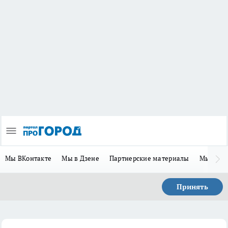
Мы ВКонтакте
Мы в Дзене
Партнерские материалы
Мы в Te
Принять