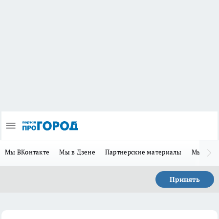
Мы ВКонтакте
Мы в Дзене
Партнерские материалы
Мы в Te
Принять