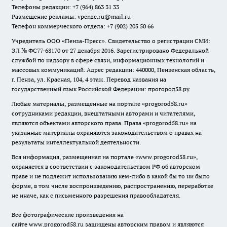
Телефоны редакции: +7 (964) 863 31 33
Размещение рекламы: vpenze.ru@mail.ru
Телефон коммерческого отдела: +7 (902) 205 50 66
Учредитель ООО «Пенза-Пресс». Свидетельство о регистрации СМИ:
ЭЛ № ФС77-68170 от 27 декабря 2016. Зарегистрировано Федеральной
службой по надзору в сфере связи, информационных технологий и
массовых коммуникаций. Адрес редакции: 440000, Пензенская область,
г. Пенза, ул. Красная, 104, 4 этаж. Перевод названия на
государственный язык Российской Федерации: прогород58.ру.
Любые материалы, размещенные на портале «
progorod58.ru
»
сотрудниками редакции, внештатными авторами и читателями,
являются объектами авторского права. Права «
progorod58.ru
» на
указанные материалы охраняются законодательством о правах на
результаты интеллектуальной деятельности.
Вся информация, размещенная на портале «
www.progorod58.ru
»,
охраняется в соответствии с законодательством РФ об авторском
праве и не подлежит использованию кем-либо в какой бы то ни было
форме, в том числе воспроизведению, распространению, переработке
не иначе, как с письменного разрешения правообладателя.
Все фотографические произведения на
сайте
www.progorod58.ru
защищены авторским правом и являются