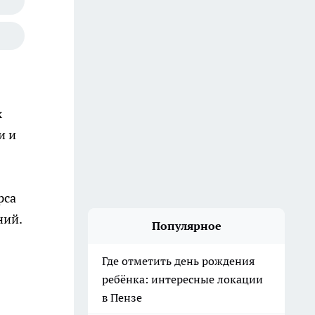
х
и и
рса
ний.
Популярное
Где отметить день рождения
ребёнка: интересные локации
в Пензе