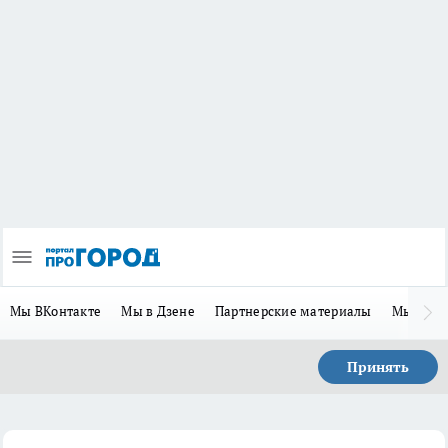
Мы ВКонтакте
Мы в Дзене
Партнерские материалы
Мы в Te
Принять