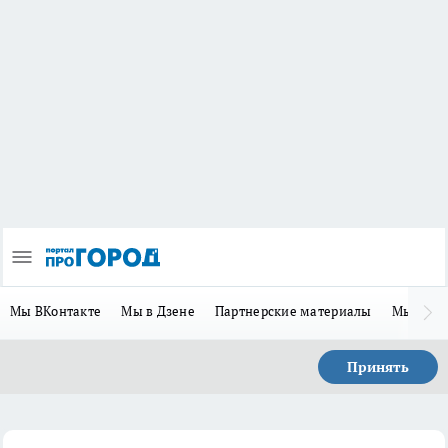
Мы ВКонтакте
Мы в Дзене
Партнерские материалы
Мы в Te
Принять