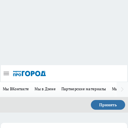
Мы ВКонтакте
Мы в Дзене
Партнерские материалы
Мы в Te
Принять