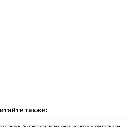
итайте также:
околения: 56 персональных мест, розетки и светодиоды —