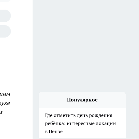
дним
Популярное
руке
ы
Где отметить день рождения
ребёнка: интересные локации
в Пензе