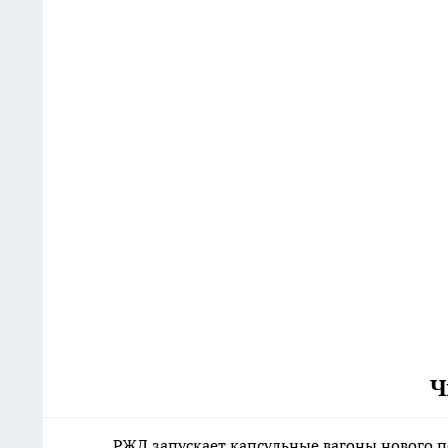
Ч
РЖД запускает капсульные вагоны нового п