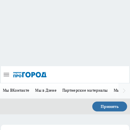
Мы ВКонтакте
Мы в Дзене
Партнерские материалы
Мы в Te
Принять