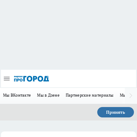
Мы ВКонтакте
Мы в Дзене
Партнерские материалы
Мы в Te
Принять