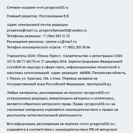
Сетевое-издание
www.progorod58.ru
Главный редактор: Полудницына Е.В.
Адрес электронной почты редакции:
propenza@mail.ru
, progorodpenza58@yandex.ru
Телефоны редакции: +7 (964) 863 31 33
Размещение рекламы: vpenze.ru@mail.ru
Телефон коммерческого отдела: +7 (902) 205 50 66
Учредитель ООО «Пенза-Пресс». Свидетельство о регистрации СМИ:
ЭЛ № ФС77-68170 от 27 декабря 2016. Зарегистрировано Федеральной
службой по надзору в сфере связи, информационных технологий и
массовых коммуникаций. Адрес редакции: 440000, Пензенская область,
г. Пенза, ул. Красная, 104, 4 этаж. Перевод названия на
государственный язык Российской Федерации: прогород58.ру.
Любые материалы, размещенные на портале «
progorod58.ru
»
сотрудниками редакции, внештатными авторами и читателями,
являются объектами авторского права. Права «
progorod58.ru
» на
указанные материалы охраняются законодательством о правах на
результаты интеллектуальной деятельности.
Вся информация, размещенная на портале «
www.progorod58.ru
»,
охраняется в соответствии с законодательством РФ об авторском