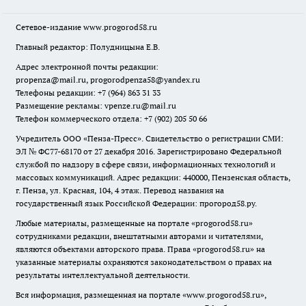
Сетевое-издание
www.progorod58.ru
Главный редактор: Полудницына Е.В.
Адрес электронной почты редакции:
propenza@mail.ru
, progorodpenza58@yandex.ru
Телефоны редакции: +7 (964) 863 31 33
Размещение рекламы: vpenze.ru@mail.ru
Телефон коммерческого отдела: +7 (902) 205 50 66
Учредитель ООО «Пенза-Пресс». Свидетельство о регистрации СМИ:
ЭЛ № ФС77-68170 от 27 декабря 2016. Зарегистрировано Федеральной
службой по надзору в сфере связи, информационных технологий и
массовых коммуникаций. Адрес редакции: 440000, Пензенская область,
г. Пенза, ул. Красная, 104, 4 этаж. Перевод названия на
государственный язык Российской Федерации: прогород58.ру.
Любые материалы, размещенные на портале «
progorod58.ru
»
сотрудниками редакции, внештатными авторами и читателями,
являются объектами авторского права. Права «
progorod58.ru
» на
указанные материалы охраняются законодательством о правах на
результаты интеллектуальной деятельности.
Вся информация, размещенная на портале «
www.progorod58.ru
»,