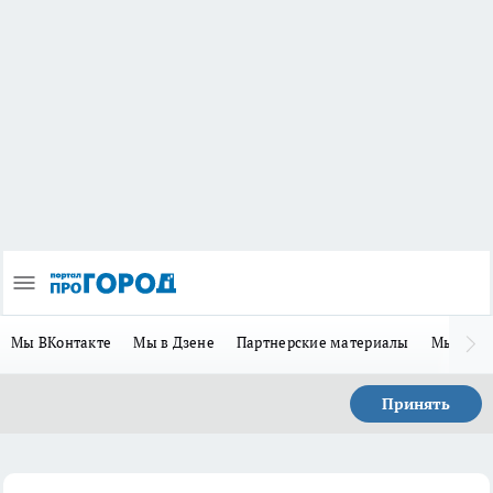
Мы ВКонтакте
Мы в Дзене
Партнерские материалы
Мы в Te
Принять