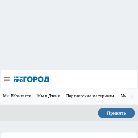
Мы ВКонтакте
Мы в Дзене
Партнерские материалы
Мы в Te
Принять