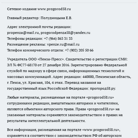
Сетевое-издание
www.progorod58.ru
Главный редактор: Полудницына Е.В.
Адрес электронной почты редакции:
propenza@mail.ru
, progorodpenza58@yandex.ru
Телефоны редакции: +7 (964) 863 31 33
Размещение рекламы: vpenze.ru@mail.ru
Телефон коммерческого отдела: +7 (902) 205 50 66
Учредитель ООО «Пенза-Пресс». Свидетельство о регистрации СМИ:
ЭЛ № ФС77-68170 от 27 декабря 2016. Зарегистрировано Федеральной
службой по надзору в сфере связи, информационных технологий и
массовых коммуникаций. Адрес редакции: 440000, Пензенская область,
г. Пенза, ул. Красная, 104, 4 этаж. Перевод названия на
государственный язык Российской Федерации: прогород58.ру.
Любые материалы, размещенные на портале «
progorod58.ru
»
сотрудниками редакции, внештатными авторами и читателями,
являются объектами авторского права. Права «
progorod58.ru
» на
указанные материалы охраняются законодательством о правах на
результаты интеллектуальной деятельности.
Вся информация, размещенная на портале «
www.progorod58.ru
»,
охраняется в соответствии с законодательством РФ об авторском