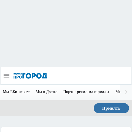
Мы ВКонтакте
Мы в Дзене
Партнерские материалы
Мы в Te
Принять