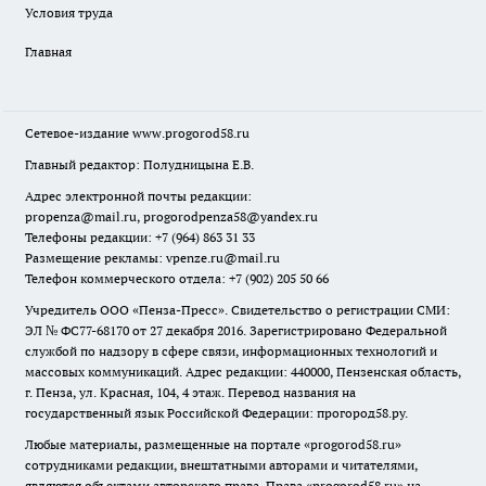
Условия труда
Главная
Сетевое-издание
www.progorod58.ru
Главный редактор: Полудницына Е.В.
Адрес электронной почты редакции:
propenza@mail.ru
, progorodpenza58@yandex.ru
Телефоны редакции: +7 (964) 863 31 33
Размещение рекламы: vpenze.ru@mail.ru
Телефон коммерческого отдела: +7 (902) 205 50 66
Учредитель ООО «Пенза-Пресс». Свидетельство о регистрации СМИ:
ЭЛ № ФС77-68170 от 27 декабря 2016. Зарегистрировано Федеральной
службой по надзору в сфере связи, информационных технологий и
массовых коммуникаций. Адрес редакции: 440000, Пензенская область,
г. Пенза, ул. Красная, 104, 4 этаж. Перевод названия на
государственный язык Российской Федерации: прогород58.ру.
Любые материалы, размещенные на портале «
progorod58.ru
»
сотрудниками редакции, внештатными авторами и читателями,
являются объектами авторского права. Права «
progorod58.ru
» на