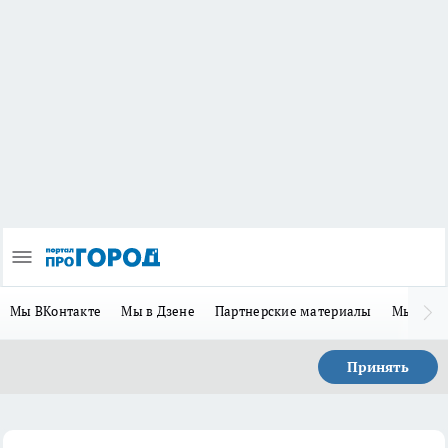
Мы ВКонтакте
Мы в Дзене
Партнерские материалы
Мы в Te
Принять