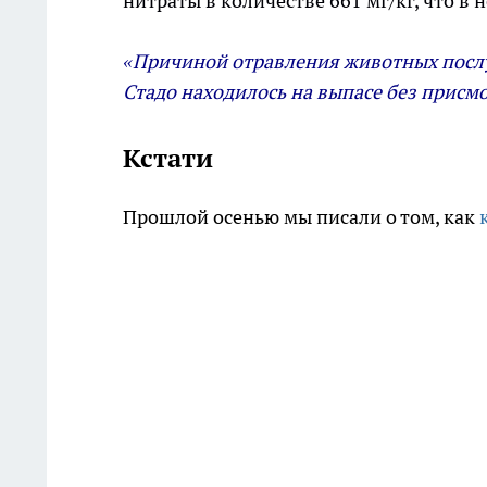
нитраты в количестве 661 мг/кг, что в
«Причиной отравления животных послу
Стадо находилось на выпасе без присмо
Кстати
Прошлой осенью мы писали о том, как