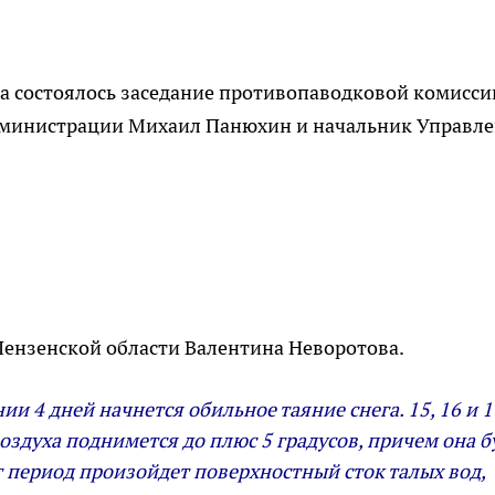
да состоялось заседание противопаводковой комисси
администрации Михаил Панюхин и начальник Управл
Пензенской области Валентина Неворотова.
и 4 дней начнется обильное таяние снега. 15, 16 и 1
оздуха поднимется до плюс 5 градусов, причем она б
т период произойдет поверхностный сток талых вод,